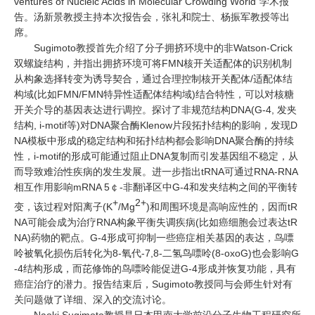
ventures of Nucleic Acids in Molecular Crowding World”学术报
告。汤新景教授主持本次报告会，张礼和院士、杨振军教授等出
席。
Sugimoto教授首先介绍了分子拥挤环境中的非Watson-Crick
双螺旋结构，并指出拥挤环境可将FMN核开关适配体的识别机制
从构象选择转变为诱导契合，通过合理控制核开关配体/适配体结
构域(比如FMN/FMN特异性适配体结构域)结合特性，可以对核糖
开关介导的基因表达进行调控。探讨了非规范结构DNA(G-4, 发夹
结构, i-motif等)对DNA聚合酶Klenow片段拓扑结构的影响，发现D
NA模板中形成的稳定结构和拓扑结构都会影响DNA聚合酶的持续
性，i-motif的形成可能通过阻止DNA复制而引发基因组不稳定，从
而导致难治性疾病的发生发展。进一步指出tRNA可通过RNA-RNA
相互作用影响mRNA 5￠-非翻译区中G-4和发夹结构之间的平衡转
+
2+
变，该过程对阳离子(K
/Mg
)和周围环境是高响应性的，因而tR
NA可能会成为治疗RNA构象平衡失调疾病(比如癌细胞会过表达tR
NA)药物的靶点。G-4形成可抑制一些癌症相关基因的表达，鸟嘌
呤被氧化损伤后转化为8-氧代-7,8-二氢鸟嘌呤(8-oxoG)也会影响G
-4结构形成，而芘修饰的鸟嘌呤能促进G-4形成并恢复功能，具有
癌症治疗的潜力。报告结束后，Sugimoto教授同与会师生针对有
关问题做了详细、深入的交流讨论。
Naoki Sugimoto教授是日本甲南大学前沿分子生物工程研究所