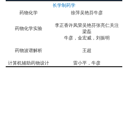
长学制药学
药物化学
徐萍
吴艳芬
牛彦
李正香
许凤荣
吴艳芬
张亮仁
关注
药物化学实验
梁磊
牛彦，金宏威，刘振明
药物波谱解析
王超
计算机辅助药物设计
雷小平，牛彦