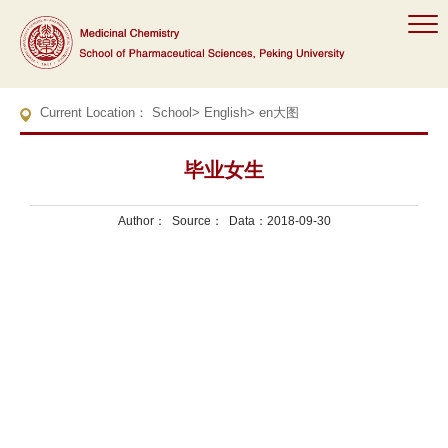
Current Location：
School
>
English
>
en大图
毕业女生
Author： Source： Data：2018-09-30